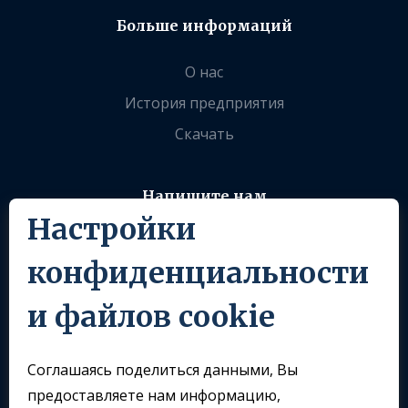
Больше информаций
О нас
История предприятия
Скачать
Напишите нам
Настройки
info@sklomoravia.com
конфиденциальности
Следуйте за нами
и файлов cookie
Соглашаясь поделиться данными, Вы
предоставляете нам информацию,