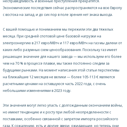
несправедливость и военные преступления прекратятся.
Экономические последствия сейчас распространяются на всю Европу
с востока на запад, и до сих пор в поле зрения нет знака выхода.
С вашей помощью и пониманием мы пережили эти два тяжелых
месяца. При средней спотовой цене базовой нагрузки на
электроэнергию в 217 евро/МВтч и 117 евро/МВтч на газ мы далеки от
каких-либо разумных схем ценообразования. Поскольку газ имеет
решающее значение для нашего завода — мы используем его более
чем на 70 % в процессе плавки, мы также постоянно следим за
будущими рынками. На момент написания этой статьи перспективы
на ближайшие 12 месяцев не велики — более 105-113 € являются
расчетными ценами на оставшуюся часть 2022 года, с очень
небольшими изменениями в 2023 году.
Эти значения могут легко упасть с долгожданным окончанием войны,
но имеют тенденцию и к росту при любой неопределенности с
поставками, особенно связанной с запретом импорта российского
газа. К сожалению, есть и другие звери, ожидающие, но теперь они