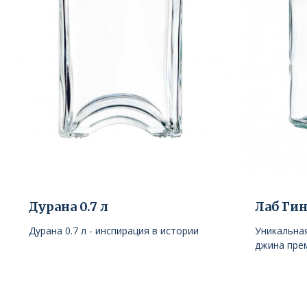
Дурана 0.7 л
Лаб Гин
Дурана 0.7 л - инспирация в истoрии
Уникальна
джина прем