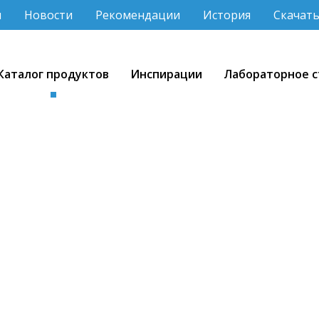
и
Новости
Рекомендации
История
Скачат
Каталог продуктов
Инспирации
Лабораторное с