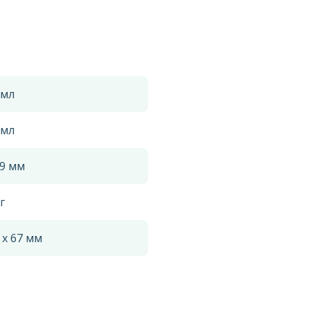
 мл
 мл
.9 мм
г
 x 67 мм