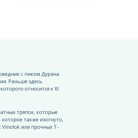
оведник с пиком Дурана
ции. Раньше здесь
оторого относится к XI
ратных тряпoк, которые
 которое также изогнуто,
Vinolok или прочных Т-