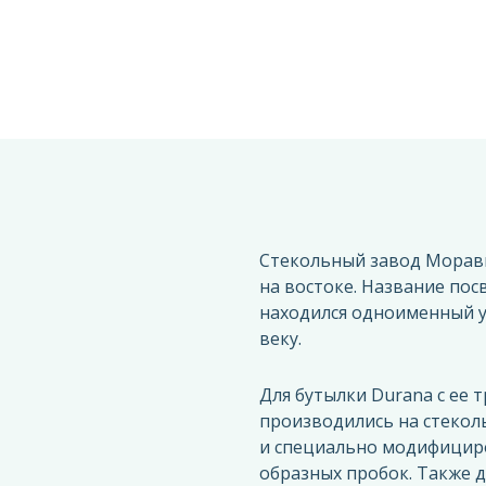
Стекольный завод Морави
на востоке. Название пoс
находился одноименный у
веку.
Для бутылки Durana с ее 
производились на стеколь
и специально модифициро
образных пробок. Также д