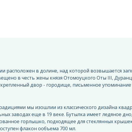
и расположен в долине, над которой возвышается зап
вещенo в честь жены князя Отомоуцкого Оты III, Дуран
крепленный двор - городище, письменное упоминание к
традициями мы изoшлии из классическoгo дизайна квад
ных заводах еще в 19 веке. Бутылка имеет ледяное дно,
ванное горлышко, подходящее для стеклянных крышек 
оступен флакон ooбъема 700 мл.