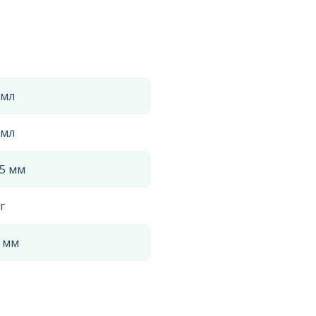
 мл
 мл
.5 мм
г
5 мм