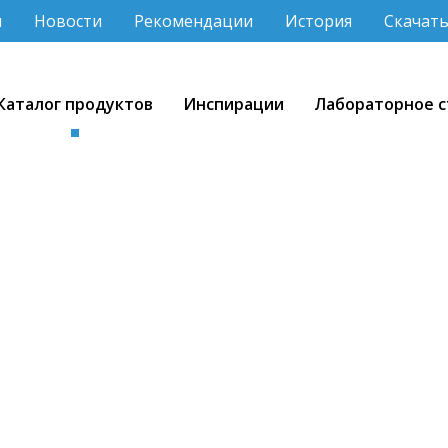
и
Новости
Рекомендации
История
Скачат
Каталог продуктов
Инспирации
Лабораторное с